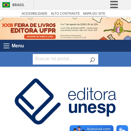
BRASIL
Simplifique!
ACESSIBILIDADE
ALTO CONTRASTE
MAPA DO SITE
Comunica BR
Participe
Acesso à informação
Menu
Legislação
Canais