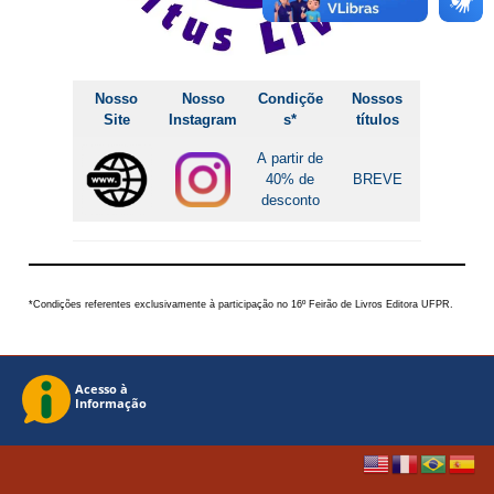
Nosso
Nosso
Condiçõe
Nossos
Site
Instagram
s*
títulos
A partir de
40% de
BREVE
desconto
*Condições referentes exclusivamente à participação no 16º Feirão de Livros Editora UFPR.