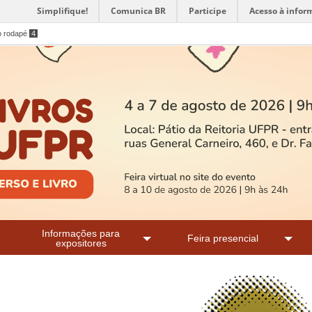
Simplifique!
Comunica BR
Participe
Acesso à infor
o rodapé
4
Informações para
Feira presencial
expositores