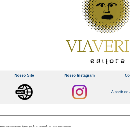
Nosso Site
Nosso Instagram
Co
A partir d
rentes exclusivamente à participação no 16º Feirão de Livros Editora UFPR.