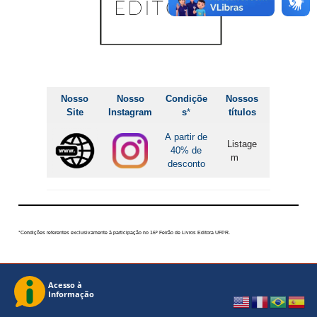
Nosso
Nosso
Condiçõe
Nossos
Site
Instagram
s
*
títulos
A partir de
Listage
40% de
m
desconto
*Condições referentes exclusivamente à participação no 16º Feirão de Livros Editora UFPR.